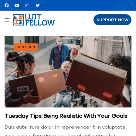
SUPPORT NOW
CHILDREN
Tuesday Tips: Being Realistic With Your Goals
Duis aute irure dolor in reprehenderit in voluptate
velit esse cillum dolore eu fugiat nulla pariatur.